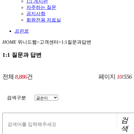
1:1 게시판
자주하는 질문
공지사항
회원전용 자료실
프린트
HOME
위니드웹>고객센터>1:1질문과답변
1:1 질문과 답변
전체
8,886
건
페이지
10
/
556
검색구분
검
색